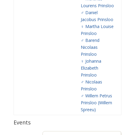
Lourens Prinsloo
♂️
Daniel
Jacobus Prinsloo
♀️
Martha Louise
Prinsloo
♂️
Barend
Nicolaas
Prinsloo
♀️
Johanna
Elizabeth
Prinsloo
♂️
Nicolaas
Prinsloo
♂️
Willem Petrus
Prinsloo (Willem
Spreeu)
Events