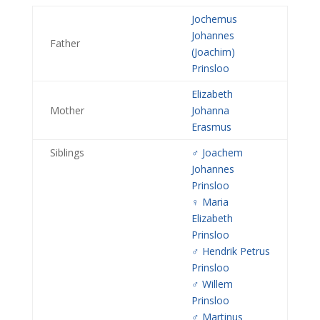
Jochemus
Johannes
Father
(Joachim)
Prinsloo
Elizabeth
Mother
Johanna
Erasmus
Siblings
♂️
Joachem
Johannes
Prinsloo
♀️
Maria
Elizabeth
Prinsloo
♂️
Hendrik Petrus
Prinsloo
♂️
Willem
Prinsloo
♂️
Martinus